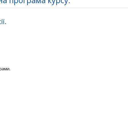
а програма курсу.
ї.
рами.