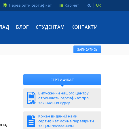
Перевірити сертифікат
Кабінет
RU
UK
ЛАД
БЛОГ
СТУДЕНТАМ
КОНТАКТИ
ЗАПИСАТИСЬ
СЕРТИФІКАТ
Випускники нашого центру
отримають сертифікат про
закінчення курсу
Кожен виданий нами
сертифікат можна перевірити
ина,
за цим посиланням