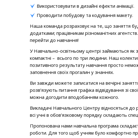
Використовувати в дизайні ефекти анімації.
Проводити побудову та кодування макету.
Наша команда розраховує на те, що заняття буд
додатками; працівникам різноманітних агентств.
перейти до навчання!
У Навчально-освітньому центрі займаються як з г
компактні – всього по три людини. Наш колектив
позитивного результату навчання просто немож
заповнення своїх прогалин у знаннях.
Ви завжди можете записатися на вечірні заняття
розв’язують питання графіка відвідування зі св
можна догодити вподобанням кожного.
Викладачі Навчального Центру відносяться до ро
всі учні в обов’язковому порядку складають спе
Пропонована нами навчальна програма складаєт
роботи. Для того щоб учням було комфортно пр