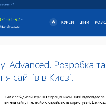
звонити?
071-31-92
КУРСИ
ЦІНИ
РОЗК
@itstolytsa.ua
у. Advanced. Розробка та
я сайтів в Києві.
Ким є веб-дизайнер? Він є працівником, який відповідає за
вигляд сайту і те, як його сприймають користувачі. Це люд