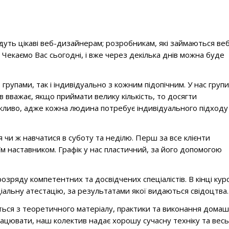
уть цікаві веб-дизайнерам; розробникам, які займаються ве
 Чекаємо Вас сьогодні, і вже через декілька днів можна буде
рупами, так і індивідуально з кожним підопічним. У нас групи
 вважає, якщо приймати велику кількість, то досягти
ливо, адже кожна людина потребує індивідуального підходу
 чи ж навчатися в суботу та неділю. Перш за все клієнти
оїм наставником. Графік у нас пластичний, за його допомогою
зряду компетентних та досвідчених спеціалістів. В кінці курс
ціальну атестацію, за результатами якої видаються свідоцтва.
ься з теоретичного матеріалу, практики та виконання домаш
ацювати, наш колектив надає хорошу сучасну техніку та весь