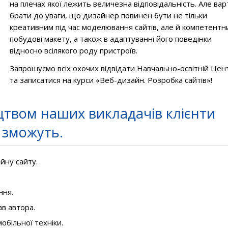
на плечах якої лежить величезна відповідальність. Але вар
брати до уваги, що дизайнер повинен бути не тільки
креативним під час моделювання сайтів, але й компетентн
побудові макету, а також в адаптуванні його поведінки
відносно всілякого роду пристроїв.
Запрошуємо всіх охочих відвідати Навчально-освітній Цен
та записатися на курси «Веб-дизайн. Розробка сайтів»!
цтвом наших викладачів клієнти
зможуть.
йну сайту.
ння.
в автора.
обільної техніки.