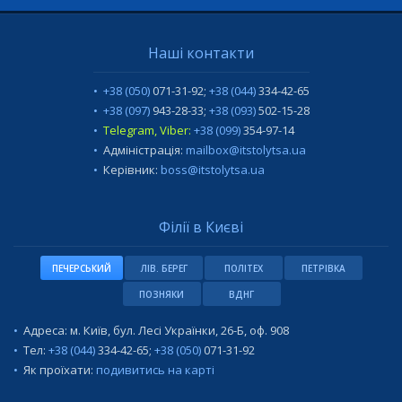
Наші контакти
+38 (050)
071-31-92
;
+38 (044)
334-42-65
+38 (097)
943-28-33
;
+38 (093)
502-15-28
Telegram, Viber:
+38 (099)
354-97-14
Адміністрація:
mailbox@itstolytsa.ua
Керівник:
boss@itstolytsa.ua
Філії в Києві
ПЕЧЕРСЬКИЙ
ЛІВ. БЕРЕГ
ПОЛІТЕХ
ПЕТРІВКА
ПОЗНЯКИ
ВДНГ
Адреса: м. Київ, бул. Лесі Українки, 26-Б, оф. 908
Тел:
+38 (044)
334-42-65
;
+38 (050)
071-31-92
Як проїхати:
подивитись на карті