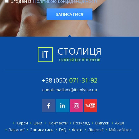
Згоден із
Політикою конфіденційності
СТОЛИЦЯ
ОСВІТНІЙ ЦЕНТР IT КУРСІВ
+38 (050)
071-31-92
e-mail:
mailbox@itstolytsa.ua
Курси
Ціни
Контакти
Розклад
Відгуки
Акції
Вакансії
Записатись
FAQ
Фото
Ліцензії
Мій кабінет