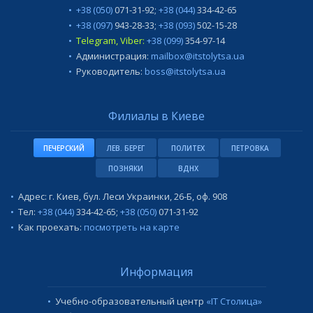
+38 (050)
071-31-92
;
+38 (044)
334-42-65
+38 (097)
943-28-33
;
+38 (093)
502-15-28
Telegram, Viber:
+38 (099)
354-97-14
Администрация:
mailbox@itstolytsa.ua
Руководитель:
boss@itstolytsa.ua
Филиалы в Киеве
ПЕЧЕРСКИЙ
ЛЕВ. БЕРЕГ
ПОЛИТЕХ
ПЕТРОВКА
ПОЗНЯКИ
ВДНХ
Адрес: г. Киев, бул. Леси Украинки, 26-Б, оф. 908
Тел:
+38 (044)
334-42-65
;
+38 (050)
071-31-92
Как проехать:
посмотреть на карте
Информация
Учебно-образовательный центр
«IT Столица»