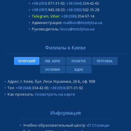
+38 (050)
071-31-92
;
+38 (044)
334-42-65
+38 (097)
943-28-33
;
+38 (093)
502-15-28
Telegram, Viber:
+38 (099)
354-97-14
Администрация:
mailbox@itstolytsa.ua
Руководитель:
boss@itstolytsa.ua
Филиалы в Киеве
ПЕЧЕРСКИЙ
ЛЕВ. БЕРЕГ
ПОЛИТЕХ
ПЕТРОВКА
ПОЗНЯКИ
ВДНХ
Адрес: г. Киев, бул. Леси Украинки, 26-Б, оф. 908
Тел:
+38 (044)
334-42-65
;
+38 (050)
071-31-92
Как проехать:
посмотреть на карте
Информация
Учебно-образовательный центр
«IT Столица»