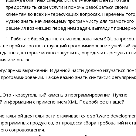
Команда опытных специалистов Учебный Центр готова
предоставить свои услуги и помочь разобраться своим
клиентам во всех интересующих вопросах. Перечень того,
нужно знать начинающему программисту для грамотного
решения возникших перед ним задач, выглядит примерно 
1.
Работа с базой данных
с использованием SQL запросов.
лучше пройти соответствующий программирование учебный ку
 данных, которые можно запустить, определить результат 
я или on-line.
гулярных выражений. В данной части должно изучаться пон
 программировании. Также важно знать синтаксис регулярны
. Это - краеугольный камень в программировании. Нужно
ой информации с применением XML. Подробнее в нашей
сиональной деятельности сталкивается с
software developme
программных продуктов, от процесса сбора требований и ст
щего сопровождения.