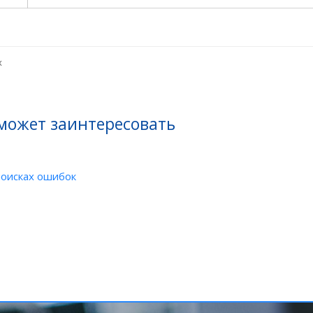
х
 может заинтересовать
поисках ошибок