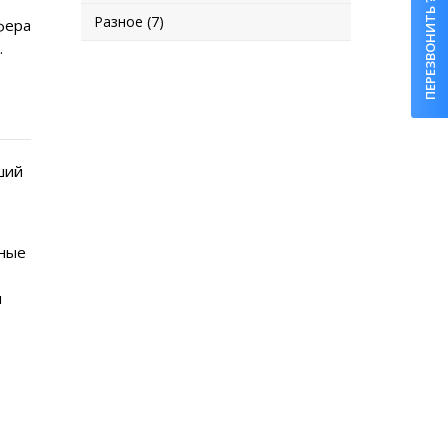
ПЕРЕЗВОНИТЬ ?
Разное (7)
фера
.
ший
нные
и