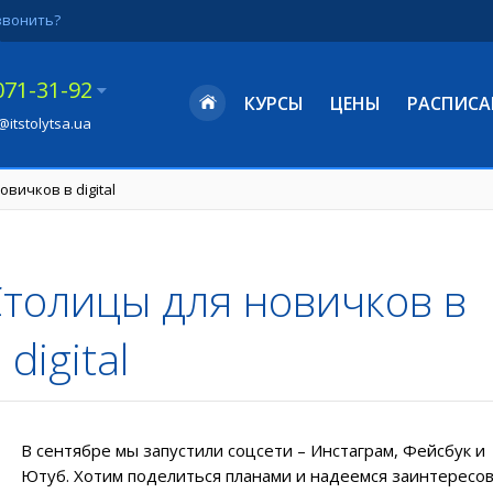
звонить?
071-31-92
КУРСЫ
ЦЕНЫ
РАСПИСА
@itstolytsa.ua
вичков в digital
Столицы для новичков в
digital
В сентябре мы запустили соцсети – Инстаграм, Фейсбук и
Ютуб. Хотим поделиться планами и надеемся заинтересо