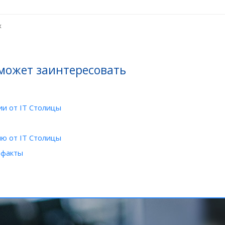
х
 может заинтересовать
и от IT Столицы
ю от IT Столицы
 факты