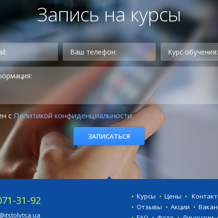
Запись на курсы
ен с
Политикой конфиденциальности
Курсы
Цены
Контак
071-31-92
Отзывы
Акции
Вакан
@itstolytsa.ua
FAQ
Фото
Лицензии