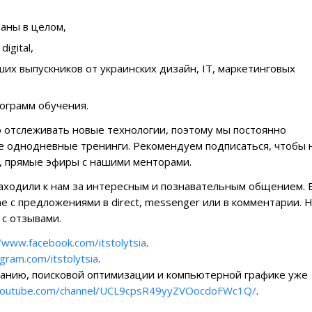
раны в целом,
igital,
их выпускников от украинских дизайн, IT, маркетинговых
ограмм обучения.
 отслеживать новые технологии, поэтому мы постоянно
е однодневные тренинги. Рекомендуем подписаться, чтобы 
, прямые эфиры с нашими менторами.
аходили к нам за интересным и познавательным общением. 
me с предложениями в direct, messenger или в комментарии. Н
 с отзывами.
//www.facebook.com/itstolytsia
.
gram.com/itstolytsia
.
ванию, поисковой оптимизации и компьютерной графике уже
youtube.com/channel/UCL9cpsR49yyZVOocdoFWc1Q/
.