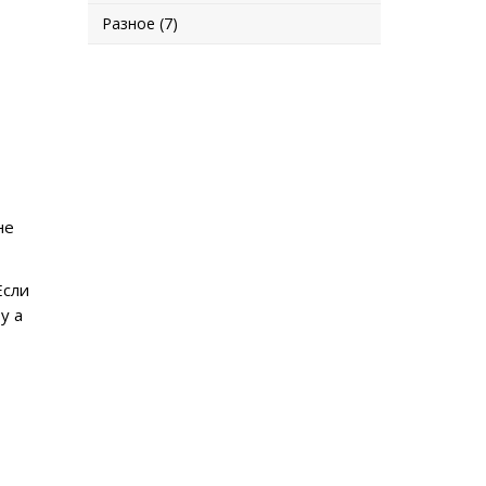
Разное (7)
не
Если
у а