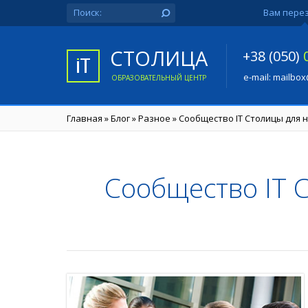
Вам пере
СТОЛИЦА
+38 (050)
e-mail:
mailbox
ОБРАЗОВАТЕЛЬНЫЙ ЦЕНТР
Главная
»
Блог
»
Разное
»
Сообщество IT Столицы для но
Сообщество IT 