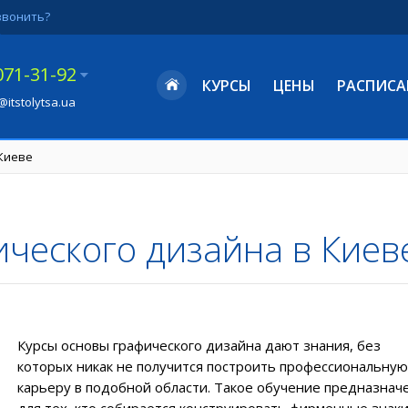
звонить?
071-31-92
КУРСЫ
ЦЕНЫ
РАСПИСА
@itstolytsa.ua
 Киеве
ического дизайна в Киев
Курсы основы графического дизайна
дают знания, без
которых никак не получится построить профессиональную
карьеру в подобной области. Такое обучение предназнач