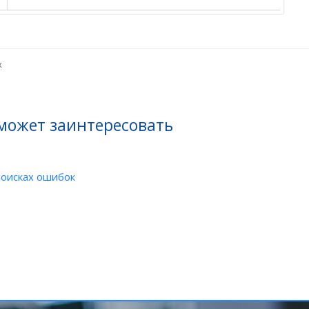
х
 может заинтересовать
поисках ошибок