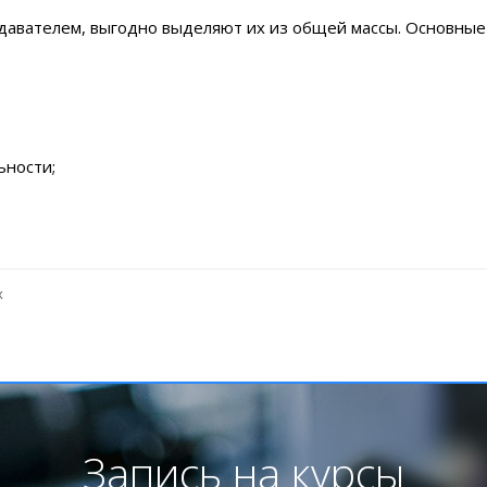
давателем, выгодно выделяют их из общей массы.
Основные
ьности;
х
Запись на курсы