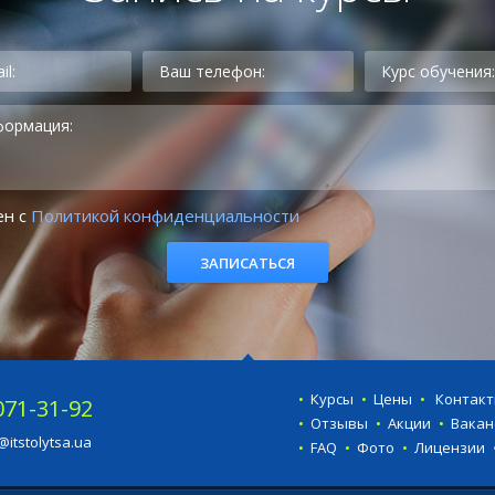
ен с
Политикой конфиденциальности
Курсы
Цены
Контак
071-31-92
Отзывы
Акции
Вакан
@itstolytsa.ua
FAQ
Фото
Лицензии