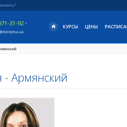
звонить?
071-31-92
КУРСЫ
ЦЕНЫ
РАСПИСА
@itstolytsa.ua
Армянский
 - Армянский